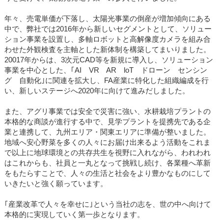
年々、売電単価が下落し、太陽光事業の倒産が増加傾向にある
中で、弊社では2016年から新しいセグメントとして、ソリュー
ション事業を設置し、多軸ロボットと高解像度カメラを組み合
わせた外観検査を主軸とした新体制を構築してまいりました。
20017年からは、3次元CAD等を新規に導入し、ソリューション
事業を中心とした、｢AI VR AR loT ドローン センシン
グ 自動化｣に関連を拡大し、FA産業に特化した組織編成を行
い、新しいステージへ2020年に向けて進みだしました。
また、アグリ事業では安全で災害に強い、水耕栽培プラントの
本格的な商談が進行する中で、見学プラントを提携先である企
業と連携して、九州エリア・関東エリアに準備が整いました。
地域へ安心野菜を多くの人々にお届け出来るよう活動をこれま
で以上に地球環境との共存共生を視野に入れながら、われわれ
はこれからも、社員と一丸となって挑戦し続け、各業種へ革新
をもたらすことで、人々の生活と社会をより豊かなものにして
いきたいと強く願っています。
｢産業改革で人々を幸せに｣という当社の志を、世の中へ向けて
本格的に実現していく第一歩となります。