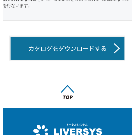
を行ないます。
【個人情報の利用目的】
お客さまからお預かりした個人情報は、当社からのご連絡や業務の
ご案内やご質問に対する回答として、電子メールや資料のご送付に
利用いたします。
【個人情報の第三者への開示・提供の禁止】
当社は、お客さまよりお預かりした個人情報を適切に管理し、次の
いずれかに該当する場合を除き、個人情報を第三者に開示いたしま
せん。
・お客さまの同意がある場合
・お客さまが希望されるサービスを行なうために当社が業務を委託
する業者に対して開示する場合
・法令に基づき開示することが必要である場合
【個人情報の安全対策】
当社は、個人情報の正確性及び安全性確保のために、セキュリティ
に万全の対策を講じています。
【ご本人の照会】