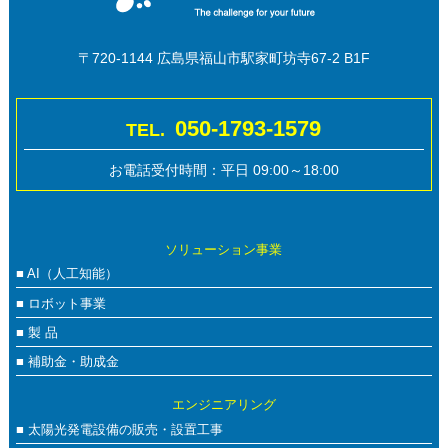
お客さまがご本人の個人情報の照会・修正・削除などをご希望され
る場合には、ご本人であることを確認の上、対応させていただきま
す。
〒720-1144 広島県福山市駅家町坊寺67-2 B1F
【法令、規範の遵守と見直し】
当社は、保有する個人情報に関して適用される日本の法令、その他
050-1793-1579
TEL.
規範を遵守するとともに、本ポリシーの内容を適宜見直し、その改
善に努めます。
お電話受付時間：平日 09:00～18:00
【お問い合せ】
当社の個人情報の取扱に関するお問い合せは下記までご連絡くださ
い。
ソリューション事業
株式会社リバーシス
■ AI（人工知能）
広島県福山市駅家町坊寺67-2 B1
■ ロボット事業
TEL:084-959-2661 FAX:084-959-2664
Mail:info@liversys.jp
■ 製 品
■ 補助金・助成金
エンジニアリング
■ 太陽光発電設備の販売・設置工事