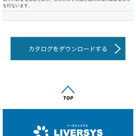
を行ないます。
【個人情報の利用目的】
お客さまからお預かりした個人情報は、当社からのご連絡や業務の
ご案内やご質問に対する回答として、電子メールや資料のご送付に
利用いたします。
【個人情報の第三者への開示・提供の禁止】
当社は、お客さまよりお預かりした個人情報を適切に管理し、次の
いずれかに該当する場合を除き、個人情報を第三者に開示いたしま
せん。
・お客さまの同意がある場合
・お客さまが希望されるサービスを行なうために当社が業務を委託
する業者に対して開示する場合
・法令に基づき開示することが必要である場合
【個人情報の安全対策】
当社は、個人情報の正確性及び安全性確保のために、セキュリティ
に万全の対策を講じています。
【ご本人の照会】