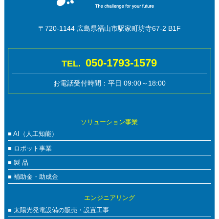
お客さまがご本人の個人情報の照会・修正・削除などをご希望され
る場合には、ご本人であることを確認の上、対応させていただきま
す。
〒720-1144 広島県福山市駅家町坊寺67-2 B1F
【法令、規範の遵守と見直し】
当社は、保有する個人情報に関して適用される日本の法令、その他
050-1793-1579
TEL.
規範を遵守するとともに、本ポリシーの内容を適宜見直し、その改
善に努めます。
お電話受付時間：平日 09:00～18:00
【お問い合せ】
当社の個人情報の取扱に関するお問い合せは下記までご連絡くださ
い。
ソリューション事業
株式会社リバーシス
■ AI（人工知能）
広島県福山市駅家町坊寺67-2 B1
■ ロボット事業
TEL:084-959-2661 FAX:084-959-2664
Mail:info@liversys.jp
■ 製 品
■ 補助金・助成金
エンジニアリング
■ 太陽光発電設備の販売・設置工事